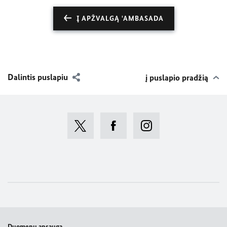
Į APŽVALGĄ 'AMBASADA
Dalintis puslapiu
į puslapio pradžią
Duomenų apsauga