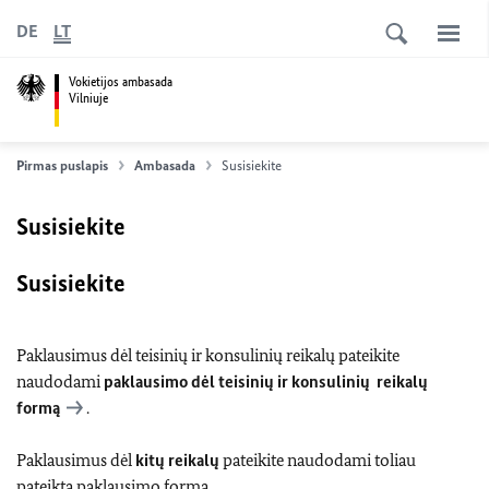
DE
LT
Vokietijos ambasada
Vilniuje
Pirmas puslapis
Ambasada
Susisiekite
Susisiekite
Susisiekite
Paklausimus dėl teisinių ir konsulinių reikalų pateikite
naudodami
paklausimo dėl teisinių ir konsulinių reikalų
formą
.
Paklausimus dėl
kitų reikalų
pateikite naudodami toliau
pateiktą paklausimo formą.