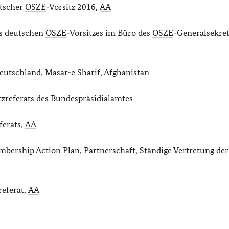
utscher
OSZE
-Vorsitz 2016,
AA
es deutschen
OSZE
-Vorsitzes im Büro des
OSZE
-Generalsekret
utschland, Masar-e Sharif, Afghanistan
tzreferats des Bundespräsidialamtes
ferats,
AA
bership Action Plan, Partnerschaft, Ständige Vertretung der
referat,
AA